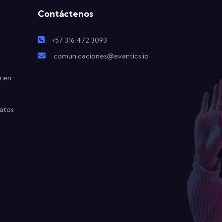
Contáctenos
+57 316 472 3093
comunicaciones@avantics.io
n en
atos