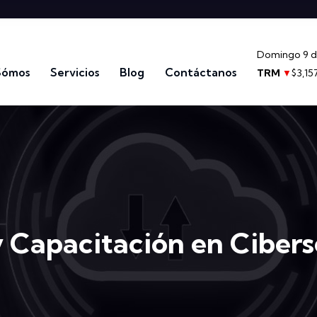
Domingo 9 d
Sómos
Servicios
Blog
Contáctanos
TRM
$3,15
▼
y Capacitación en Ciber